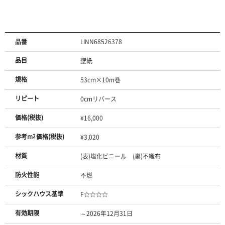
品番
LINN68526378
品目
壁紙
規格
53cm×10m巻
リピート
0cmリバース
価格(税抜)
¥16,000
参考m
2
価格(税抜)
¥3,020
材質
(表)塩化ビニール (裏)不織布
防火性能
不燃
シックハウス基準
F☆☆☆☆
有効期限
～2026年12月31日