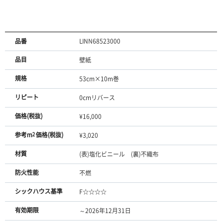
品番
LINN68523000
品目
壁紙
規格
53cm×10m巻
リピート
0cmリバース
価格(税抜)
¥16,000
参考m
2
価格(税抜)
¥3,020
材質
(表)塩化ビニール (裏)不織布
防火性能
不燃
シックハウス基準
F☆☆☆☆
有効期限
～2026年12月31日