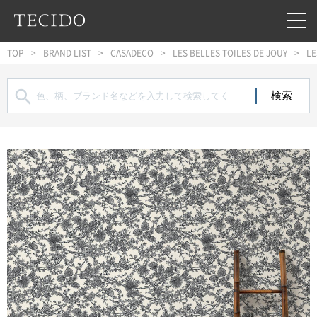
フッターへジャンプ
メインコンテンツへジャンプ
メインナビゲーションへジャンプ
TOP
BRAND LIST
CASADECO
LES BELLES TOILES DE JOUY
LE
