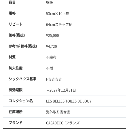
品目
壁紙
規格
53cm×10m巻
リピート
64cmステップ柄
価格(税抜)
¥25,000
参考m
2
価格(税抜)
¥4,720
材質
不織布
防火性能
不燃
シックハウス基準
F☆☆☆☆
有効期限
～2027年12月31日
コレクション名
LES BELLES TOILES DE JOUY
在庫場所
海外取り寄せ品
ブランド
CASADECO (フランス)