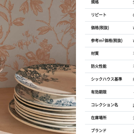
規格
リピート
価格(税抜)
参考m
2
価格(税抜)
材質
防火性能
シックハウス基準
有効期限
コレクション名
在庫場所
ブランド