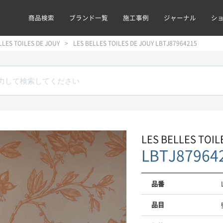
商品検索
ブランド一覧
施工事例
ジャーナル
シ
LLES TOILES DE JOUY
LES BELLES TOILES DE JOUY LBTJ87964215
LES BELLES TOIL
LBTJ87964
品番
品目