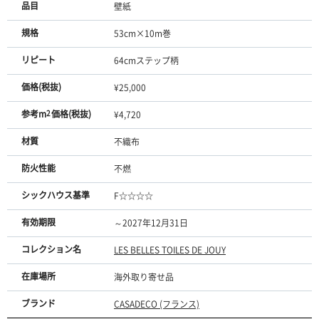
品目
壁紙
規格
53cm×10m巻
リピート
64cmステップ柄
価格(税抜)
¥25,000
参考m
2
価格(税抜)
¥4,720
材質
不織布
防火性能
不燃
シックハウス基準
F☆☆☆☆
有効期限
～2027年12月31日
コレクション名
LES BELLES TOILES DE JOUY
在庫場所
海外取り寄せ品
ブランド
CASADECO (フランス)