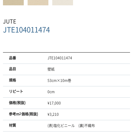
JUTE
JTE104011474
品番
JTE104011474
品目
壁紙
規格
53cm×10m巻
リピート
0cm
価格(税抜)
¥17,000
参考m
2
価格(税抜)
¥3,210
材質
(表)塩化ビニール (裏)不織布