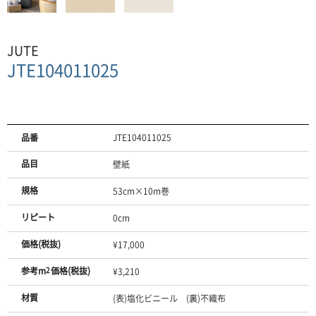
JUTE
JTE104011025
品番
JTE104011025
品目
壁紙
規格
53cm×10m巻
リピート
0cm
価格(税抜)
¥17,000
参考m
2
価格(税抜)
¥3,210
材質
(表)塩化ビニール (裏)不織布