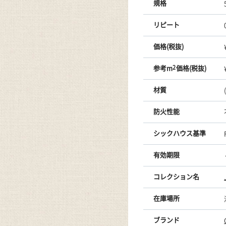
規格
リピート
価格(税抜)
参考m
2
価格(税抜)
材質
防火性能
シックハウス基準
有効期限
コレクション名
在庫場所
ブランド