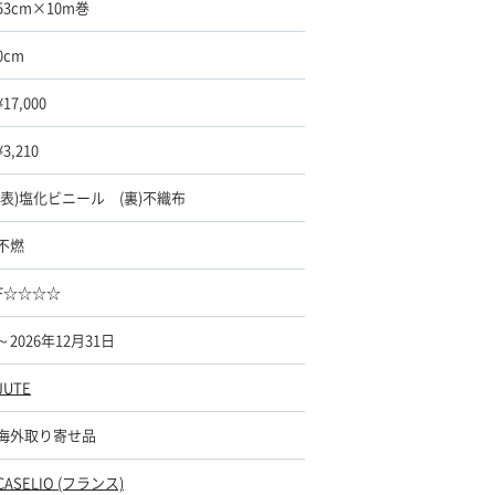
53cm×10m巻
0cm
¥17,000
¥3,210
(表)塩化ビニール (裏)不織布
不燃
F☆☆☆☆
～2026年12月31日
JUTE
海外取り寄せ品
CASELIO (フランス)