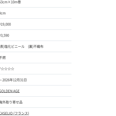
53cm×10m巻
0cm
¥19,000
¥3,590
(表)塩化ビニール (裏)不織布
不燃
F☆☆☆☆
～2026年12月31日
GOLDEN AGE
海外取り寄せ品
CASELIO (フランス)