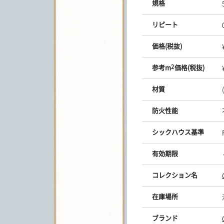
規格
リピート
価格(税抜)
参考m
2
価格(税抜)
材質
防火性能
シックハウス基準
有効期限
コレクション名
在庫場所
ブランド