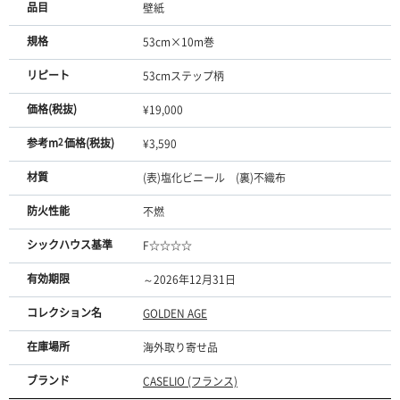
品目
壁紙
規格
53cm×10m巻
リピート
53cmステップ柄
価格(税抜)
¥19,000
参考m
2
価格(税抜)
¥3,590
材質
(表)塩化ビニール (裏)不織布
防火性能
不燃
シックハウス基準
F☆☆☆☆
有効期限
～2026年12月31日
コレクション名
GOLDEN AGE
在庫場所
海外取り寄せ品
ブランド
CASELIO (フランス)