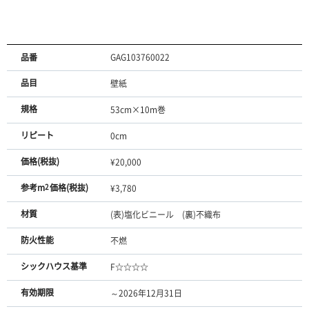
品番
GAG103760022
品目
壁紙
規格
53cm×10m巻
リピート
0cm
価格(税抜)
¥20,000
参考m
2
価格(税抜)
¥3,780
材質
(表)塩化ビニール (裏)不織布
防火性能
不燃
シックハウス基準
F☆☆☆☆
有効期限
～2026年12月31日