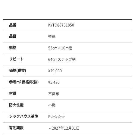
品番
KYTO88751850
品目
壁紙
規格
53cm×10m巻
リピート
64cmステップ柄
価格(税抜)
¥29,000
参考m
2
価格(税抜)
¥5,480
材質
不織布
防火性能
不燃
シックハウス基準
F☆☆☆☆
有効期限
～2027年12月31日