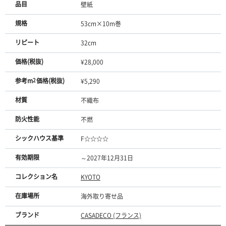
品目
壁紙
規格
53cm×10m巻
リピート
32cm
価格(税抜)
¥28,000
参考m
2
価格(税抜)
¥5,290
材質
不織布
防火性能
不燃
シックハウス基準
F☆☆☆☆
有効期限
～2027年12月31日
コレクション名
KYOTO
在庫場所
海外取り寄せ品
ブランド
CASADECO (フランス)