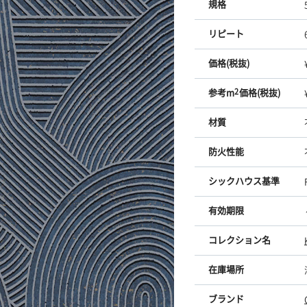
規格
リピート
価格(税抜)
参考m
2
価格(税抜)
材質
防火性能
シックハウス基準
有効期限
コレクション名
在庫場所
ブランド