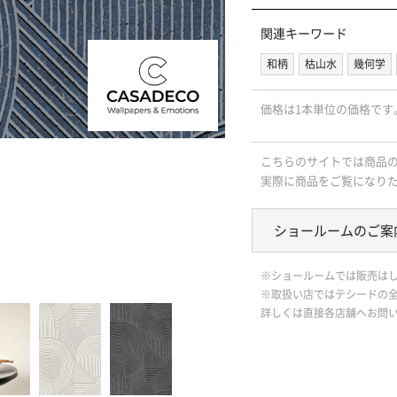
関連キーワード
和柄
枯山水
幾何学
価格は1本単位の価格です
こちらのサイトでは商品
実際に商品をご覧になり
ショールームのご案
※ショールームでは販売は
※取扱い店ではテシードの
詳しくは直接各店舗へお問