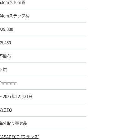
53cm×10m巻
64cmステップ柄
¥29,000
¥5,480
不織布
不燃
F☆☆☆☆
～2027年12月31日
KYOTO
海外取り寄せ品
CASADECO (フランス)