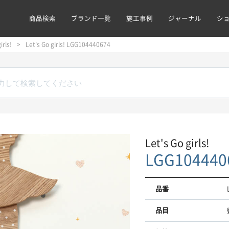
商品検索
ブランド一覧
施工事例
ジャーナル
シ
irls!
Let's Go girls! LGG104440674
Let's Go girls!
LGG104440
品番
品目