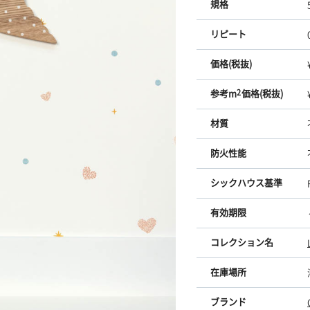
規格
リピート
価格(税抜)
参考m
2
価格(税抜)
材質
防火性能
シックハウス基準
有効期限
コレクション名
在庫場所
ブランド