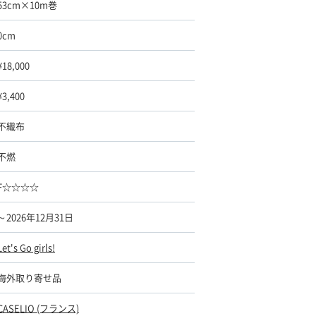
53cm×10m巻
0cm
¥18,000
¥3,400
不織布
不燃
F☆☆☆☆
～2026年12月31日
Let's Go girls!
海外取り寄せ品
CASELIO (フランス)