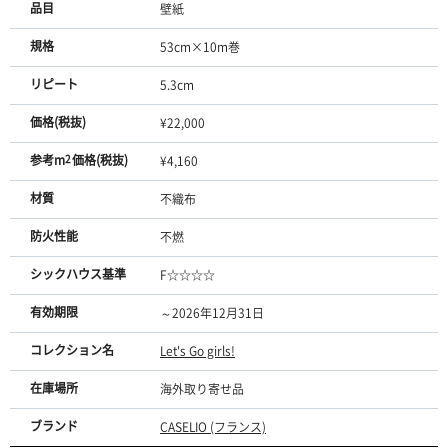
品目
壁紙
規格
53cm×10m巻
リピート
5.3cm
価格(税抜)
¥22,000
参考m
2
価格(税抜)
¥4,160
材質
不織布
防火性能
不燃
シックハウス基準
F☆☆☆☆
有効期限
～2026年12月31日
コレクション名
Let's Go girls!
在庫場所
海外取り寄せ品
ブランド
CASELIO (フランス)