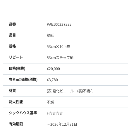
品番
PAE100227232
品目
壁紙
規格
53cm×10m巻
リピート
53cmステップ柄
価格(税抜)
¥20,000
参考m
2
価格(税抜)
¥3,780
材質
(表)塩化ビニール (裏)不織布
防火性能
不燃
シックハウス基準
F☆☆☆☆
有効期限
～2026年12月31日