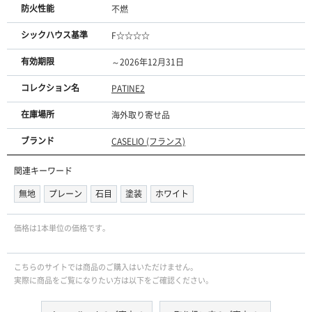
防火性能
不燃
シックハウス基準
F☆☆☆☆
有効期限
～2026年12月31日
コレクション名
PATINE2
在庫場所
海外取り寄せ品
ブランド
CASELIO (フランス)
関連キーワード
無地
プレーン
石目
塗装
ホワイト
価格は1本単位の価格です｡
こちらのサイトでは商品のご購入はいただけません。
実際に商品をご覧になりたい方は以下をご確認ください。