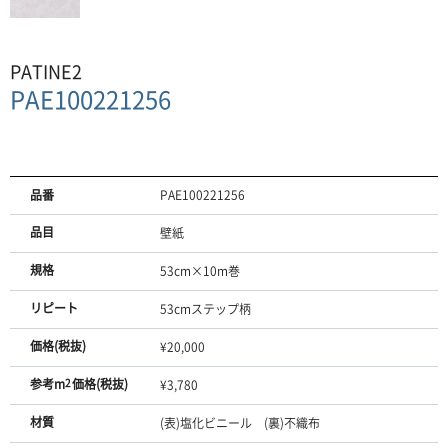
PATINE2
PAE100221256
品番
PAE100221256
品目
壁紙
規格
53cm×10m巻
リピート
53cmステップ柄
価格(税抜)
¥20,000
参考m
2
価格(税抜)
¥3,780
材質
(表)塩化ビニール (裏)不織布