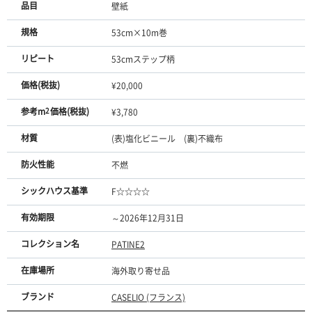
品目
壁紙
規格
53cm×10m巻
リピート
53cmステップ柄
価格(税抜)
¥20,000
参考m
2
価格(税抜)
¥3,780
材質
(表)塩化ビニール (裏)不織布
防火性能
不燃
シックハウス基準
F☆☆☆☆
有効期限
～2026年12月31日
コレクション名
PATINE2
在庫場所
海外取り寄せ品
ブランド
CASELIO (フランス)