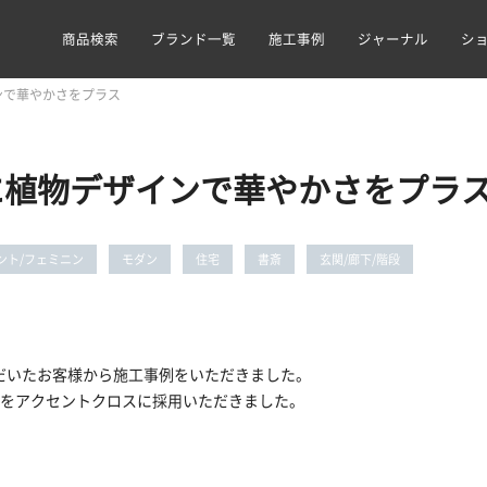
商品検索
ブランド一覧
施工事例
ジャーナル
シ
ンで華やかさをプラス
に植物デザインで華やかさをプラ
ント/フェミニン
モダン
住宅
書斎
玄関/廊下/階段
だいたお客様から施工事例をいただきました。
柄をアクセントクロスに採用いただきました。