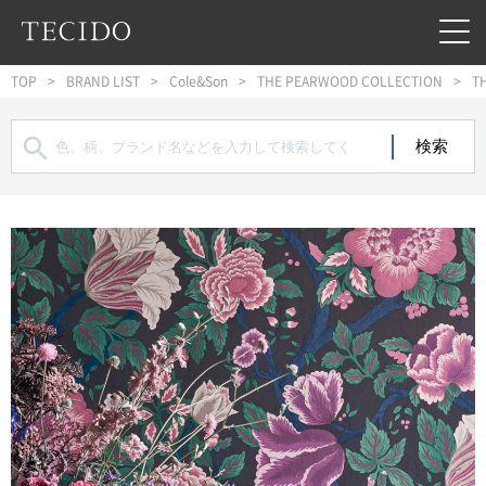
フッターへジャンプ
メインコンテンツへジャンプ
メインナビゲーションへジャンプ
TOP
BRAND LIST
Cole&Son
THE PEARWOOD COLLECTION
T
