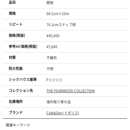
品目
壁紙
規格
68.5cm×10m
リピート
76.2cmステップ柄
価格(税抜)
¥40,000
参考m
2
価格(税抜)
¥5,840
材質
不織布
防火性能
不燃
シックハウス基準
F☆☆☆☆
コレクション名
THE PEARWOOD COLLECTION
在庫場所
海外取り寄せ品
ブランド
Cole&Son (イギリス)
関連キーワード