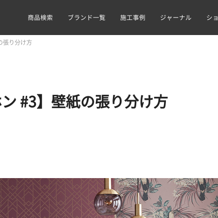
商品検索
ブランド一覧
施工事例
ジャーナル
シ
の張り分け方
ン #3】壁紙の張り分け方