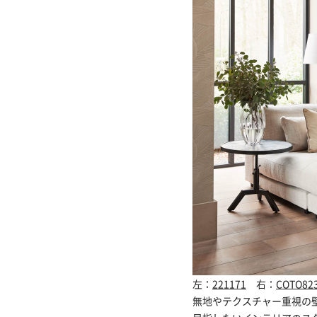
左：
221171
右：
COTO82
無地やテクスチャー重視の