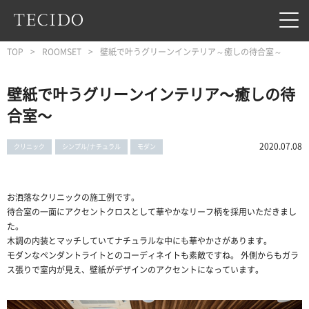
フッターへジャンプ
メインコンテンツへジャンプ
メインナビゲーションへジャンプ
TOP
ROOMSET
壁紙で叶うグリーンインテリア～癒しの待合室～
壁紙で叶うグリーンインテリア～癒しの待
合室～
2020.07.08
クリニック
シンプル/ナチュラル
モダン
お洒落なクリニックの施工例です。
待合室の一面にアクセントクロスとして華やかなリーフ柄を採用いただきまし
た。
木調の内装とマッチしていてナチュラルな中にも華やかさがあります。
モダンなペンダントライトとのコーディネイトも素敵ですね。 外側からもガラ
ス張りで室内が見え、壁紙がデザインのアクセントになっています。