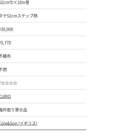
52cm巾×10m巻
タテ52cmステップ柄
¥30,000
¥5,770
不織布
不燃
F☆☆☆☆
CURIO
海外取り寄せ品
Cole&Son (イギリス)