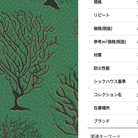
規格
リピート
価格(税抜)
参考m
2
価格(税抜)
材質
防火性能
シックハウス基準
コレクション名
在庫場所
ブランド
関連キーワード