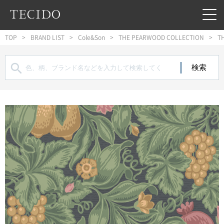
フッターへジャンプ
メインコンテンツへジャンプ
メインナビゲーションへジャンプ
TOP
BRAND LIST
Cole&Son
THE PEARWOOD COLLECTION
T
