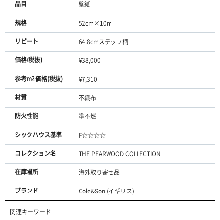
品目
壁紙
規格
52cm×10m
リピート
64.8cmステップ柄
価格(税抜)
¥38,000
参考m
2
価格(税抜)
¥7,310
材質
不織布
防火性能
準不燃
シックハウス基準
F☆☆☆☆
コレクション名
THE PEARWOOD COLLECTION
在庫場所
海外取り寄せ品
ブランド
Cole&Son (イギリス)
関連キーワード