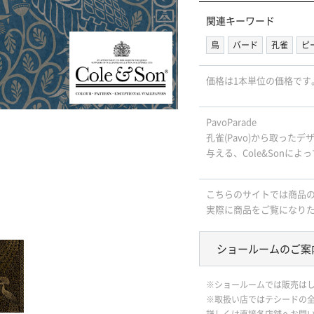
関連キーワード
鳥
バード
孔雀
ピ
価格は1本単位の価格です
PavoParade
孔雀(Pavo)から取っ
与える、Cole&Sonに
こちらのサイトでは商品
実際に商品をご覧になり
ショールームのご案
※ショールームでは販売は
※取扱い店ではテシードの
詳しくは直接各店舗へお問