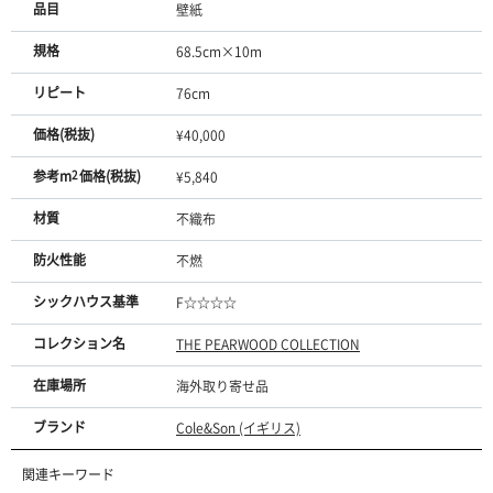
品目
壁紙
規格
68.5cm×10m
リピート
76cm
価格(税抜)
¥40,000
参考m
2
価格(税抜)
¥5,840
材質
不織布
防火性能
不燃
シックハウス基準
F☆☆☆☆
コレクション名
THE PEARWOOD COLLECTION
在庫場所
海外取り寄せ品
ブランド
Cole&Son (イギリス)
関連キーワード