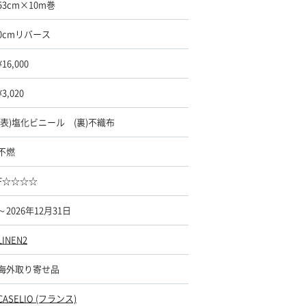
53cm×10m巻
0cmリバース
¥16,000
¥3,020
(表)塩化ビニール (裏)不織布
不燃
F☆☆☆☆
～2026年12月31日
LINEN2
海外取り寄せ品
CASELIO (フランス)