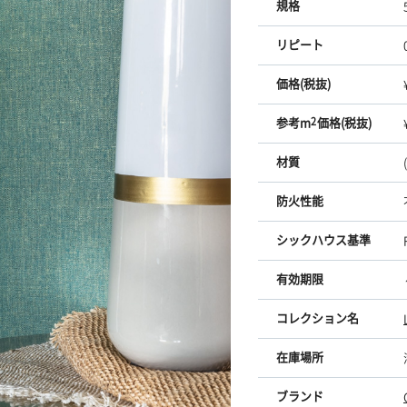
規格
リピート
価格(税抜)
参考m
2
価格(税抜)
材質
防火性能
シックハウス基準
有効期限
コレクション名
在庫場所
ブランド