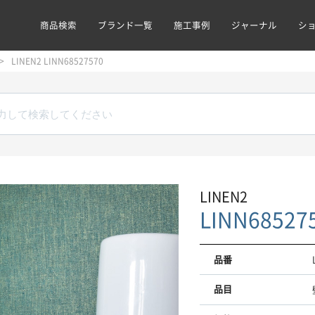
商品検索
ブランド一覧
施工事例
ジャーナル
シ
LINEN2 LINN68527570
LINEN2
LINN68527
品番
品目