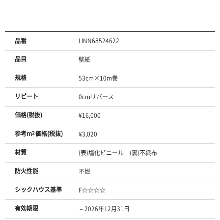
品番
LINN68524622
品目
壁紙
規格
53cm×10m巻
リピート
0cmリバース
価格(税抜)
¥16,000
参考m
2
価格(税抜)
¥3,020
材質
(表)塩化ビニール (裏)不織布
防火性能
不燃
シックハウス基準
F☆☆☆☆
有効期限
～2026年12月31日