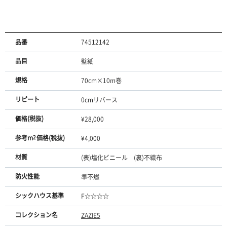
品番
74512142
品目
壁紙
規格
70cm×10m巻
リピート
0cmリバース
価格(税抜)
¥28,000
参考m
2
価格(税抜)
¥4,000
材質
(表)塩化ビニール (裏)不織布
防火性能
準不燃
シックハウス基準
F☆☆☆☆
コレクション名
ZAZIE5