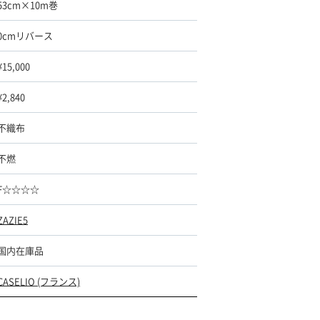
53cm×10m巻
0cmリバース
¥15,000
¥2,840
不織布
不燃
F☆☆☆☆
ZAZIE5
国内在庫品
CASELIO (フランス)