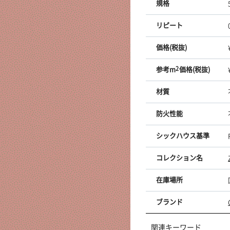
規格
リピート
価格(税抜)
参考m
2
価格(税抜)
材質
防火性能
シックハウス基準
コレクション名
在庫場所
ブランド
関連キーワード