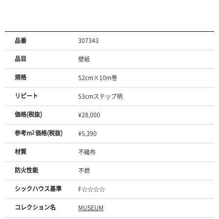
品番
307343
品目
壁紙
規格
52cm×10m巻
リピート
53cmステップ柄
価格(税抜)
¥28,000
参考m
2
価格(税抜)
¥5,390
材質
不織布
防火性能
不燃
シックハウス基準
F☆☆☆☆
コレクション名
MUSEUM