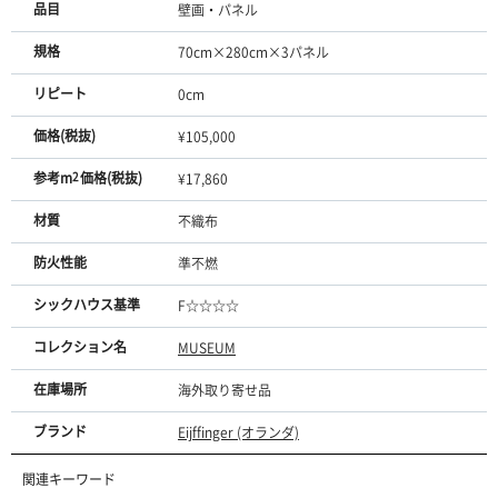
品目
壁画・パネル
規格
70cm×280cm×3パネル
リピート
0cm
価格(税抜)
¥105,000
参考m
2
価格(税抜)
¥17,860
材質
不織布
防火性能
準不燃
シックハウス基準
F☆☆☆☆
コレクション名
MUSEUM
在庫場所
海外取り寄せ品
ブランド
Eijffinger (オランダ)
関連キーワード