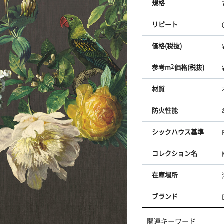
規格
リピート
価格(税抜)
参考m
2
価格(税抜)
材質
防火性能
シックハウス基準
コレクション名
在庫場所
ブランド
関連キーワード