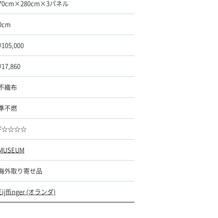
70cm×280cm×3パネル
0cm
¥105,000
¥17,860
不織布
準不燃
F☆☆☆☆
MUSEUM
海外取り寄せ品
Eijffinger (オランダ)