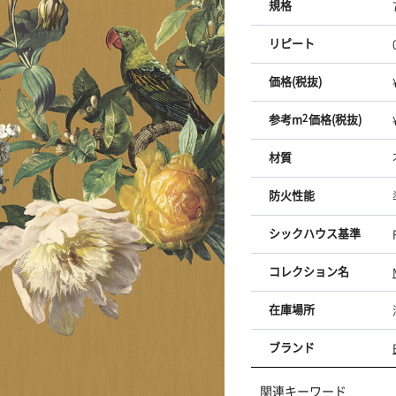
規格
リピート
価格(税抜)
参考m
2
価格(税抜)
材質
防火性能
シックハウス基準
コレクション名
在庫場所
ブランド
関連キーワード