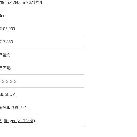
70cm×280cm×3パネル
0cm
¥105,000
¥17,860
不織布
準不燃
F☆☆☆☆
MUSEUM
海外取り寄せ品
Eijffinger (オランダ)