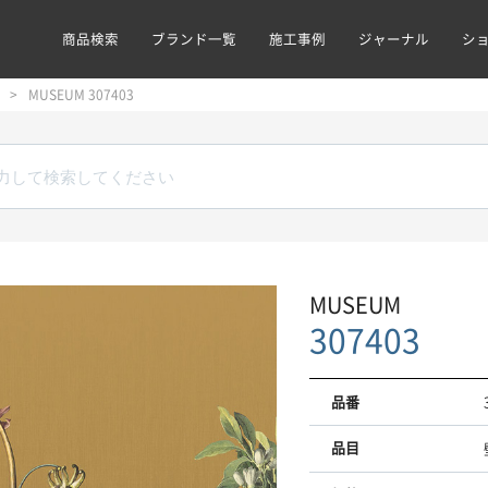
商品検索
ブランド一覧
施工事例
ジャーナル
シ
MUSEUM 307403
MUSEUM
307403
品番
品目