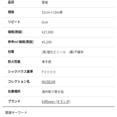
品目
壁紙
規格
52cm×10m巻
リピート
0cm
価格(税抜)
¥27,000
参考m
2
価格(税抜)
¥5,200
材質
(表)塩化ビニール (裏)不織布
防火性能
準不燃
シックハウス基準
F☆☆☆☆
コレクション名
MUSEUM
在庫場所
海外取り寄せ品
ブランド
Eijffinger (オランダ)
関連キーワード